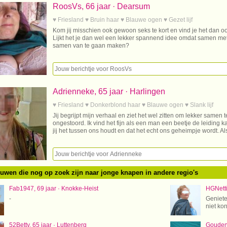
RoosVs, 66 jaar · Dearsum
♥ Friesland ♥ Bruin haar ♥ Blauwe ogen ♥ Gezet lijf
Kom jij misschien ook gewoon seks te kort en vind je het dan o
Lijkt het je dan wel een lekker spannend idee omdat samen met
samen van te gaan maken?
Adrienneke, 65 jaar · Harlingen
♥ Friesland ♥ Donkerblond haar ♥ Blauwe ogen ♥ Slank lijf
Jij begrijpt mijn verhaal en ziet het wel zitten om lekker samen t
ongestoord. Ik vind het fijn als een man een beetje de leiding ka
jij het tussen ons houdt en dat het echt ons geheimpje wordt. Als
ouwen die nog op zoek zijn naar jonge knapen in andere regio's
Fab1947, 69 jaar · Knokke-Heist
HGNetti
-
Geniete
niet ko
52Betty, 65 jaar · Luttenberg
GoudenV