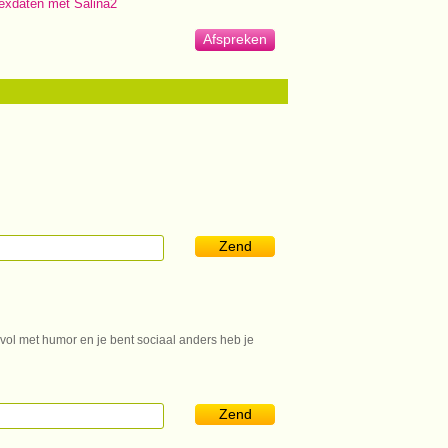
exdaten met Salina2
Afspreken
Zend
 vol met humor en je bent sociaal anders heb je
Zend