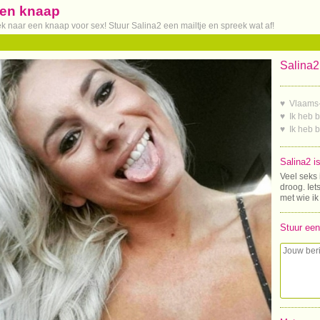
 een knaap
ek naar een knaap voor sex! Stuur Salina2 een mailtje en spreek wat af!
Salina2
♥ Vlaams
♥ Ik heb 
♥ Ik heb 
Salina2 i
Veel seks 
droog. Iet
met wie ik
Stuur een