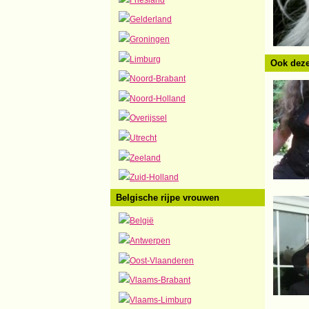
Gelderland
Groningen
Limburg
Ook deze
Noord-Brabant
Noord-Holland
Overijssel
Utrecht
Zeeland
Zuid-Holland
Belgische rijpe vrouwen
België
Antwerpen
Oost-Vlaanderen
Vlaams-Brabant
Vlaams-Limburg