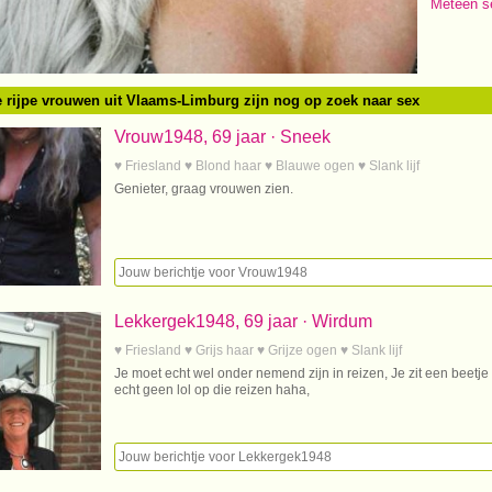
Meteen s
 rijpe vrouwen uit Vlaams-Limburg zijn nog op zoek naar sex
Vrouw1948, 69 jaar · Sneek
♥ Friesland ♥ Blond haar ♥ Blauwe ogen ♥ Slank lijf
Genieter, graag vrouwen zien.
Lekkergek1948, 69 jaar · Wirdum
♥ Friesland ♥ Grijs haar ♥ Grijze ogen ♥ Slank lijf
Je moet echt wel onder nemend zijn in reizen, Je zit een beetje
echt geen lol op die reizen haha,