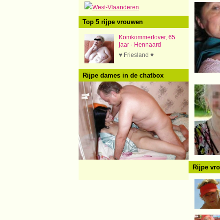
West-Vlaanderen
Top 5 rijpe vrouwen
Komkommerlover, 65
jaar · Hennaard
♥ Friesland ♥
Rijpe dames in de chatbox
Rijpe vr