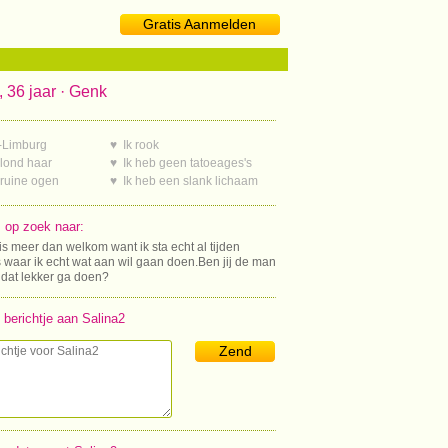
Gratis Aanmelden
, 36 jaar · Genk
-Limburg
♥ Ik rook
blond haar
♥ Ik heb geen tatoeages's
bruine ogen
♥ Ik heb een slank lichaam
s op zoek naar:
is meer dan welkom want ik sta echt al tijden
s waar ik echt wat aan wil gaan doen.Ben jij de man
 dat lekker ga doen?
 berichtje aan Salina2
Zend