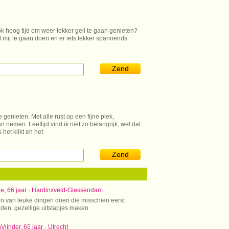
ok hoog tijd om weer lekker geil te gaan genieten?
 mij te gaan doen en er iets lekker spannends
Zend
e genieten. Met alle rust op een fijne plek,
n nemen. Leeftijd vind ik niet zo belangrijk, wel dat
 het klikt en het
Zend
e, 66 jaar · Hardinxveld-Giessendam
n van leuke dingen doen die misschien eerst
nden, gezellige uitstapjes maken
linder, 65 jaar · Utrecht