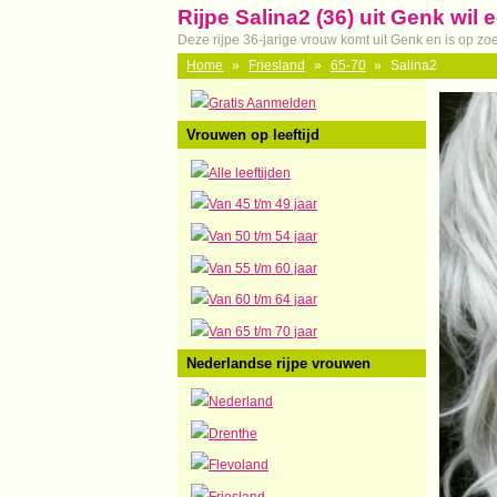
Rijpe Salina2 (36) uit Genk wil
Deze rijpe 36-jarige vrouw komt uit Genk en is op zo
Home
»
Friesland
»
65-70
»
Salina2
Gratis Aanmelden
Vrouwen op leeftijd
Alle leeftijden
Van 45 t/m 49 jaar
Van 50 t/m 54 jaar
Van 55 t/m 60 jaar
Van 60 t/m 64 jaar
Van 65 t/m 70 jaar
Nederlandse rijpe vrouwen
Nederland
Drenthe
Flevoland
Friesland