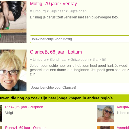
Mottig, 70 jaar · Venray
♥ Limburg ♥ Grijs haar ♥ Grijze ogen
Dit mag je gerust zelf vertellen met een bijgevoegde foto...
ClariceB, 68 jaar · Lottum
♥ Limburg ♥ Blond haar ♥ Grijze ogen ♥ Slank lijf
Je bent een echte heer en je hebt een heel goed hart. Je weet 
gesprek met een dame kunt beginnen. Je speelt geen spellen z
zijn.
ouwen die nog op zoek zijn naar jonge knapen in andere regio's
Ria47, 69 jaar · Zutphen
Karlijn
Volgt
Ik ben 
Ronny1, 69 jaar · Opmeer
Veerebie