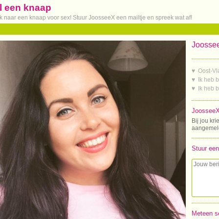
il een knaap
oek naar een knaap voor sex! Stuur JoosseeX een mailtje en spreek wat af!
Joossee
♥ Oost-V
♥ Ik heb b
♥ Ik heb 
JoosseeX 
Bij jou kri
aangemeld
Stuur een
Meteen s