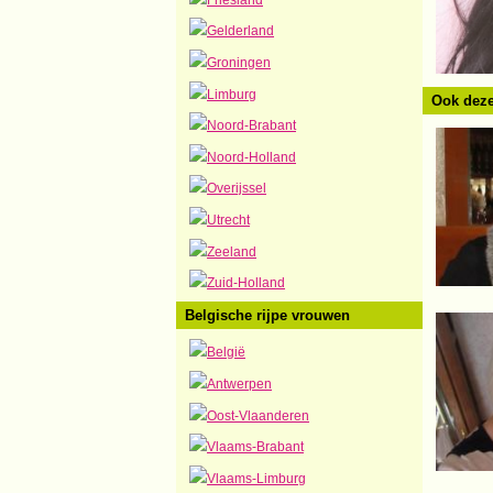
Gelderland
Groningen
Limburg
Ook deze
Noord-Brabant
Noord-Holland
Overijssel
Utrecht
Zeeland
Zuid-Holland
Belgische rijpe vrouwen
België
Antwerpen
Oost-Vlaanderen
Vlaams-Brabant
Vlaams-Limburg