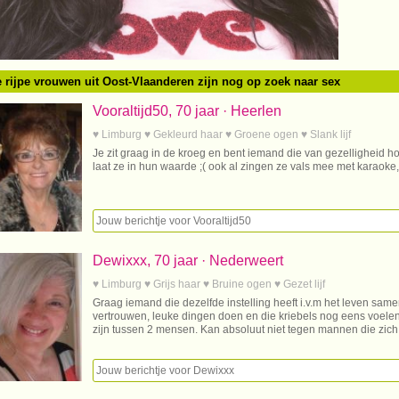
 rijpe vrouwen uit Oost-Vlaanderen zijn nog op zoek naar sex
Vooraltijd50, 70 jaar · Heerlen
♥ Limburg ♥ Gekleurd haar ♥ Groene ogen ♥ Slank lijf
Je zit graag in de kroeg en bent iemand die van gezelligheid h
laat ze in hun waarde ;( ook al zingen ze vals mee met karaoke,
Dewixxx, 70 jaar · Nederweert
♥ Limburg ♥ Grijs haar ♥ Bruine ogen ♥ Gezet lijf
Graag iemand die dezelfde instelling heeft i.v.m het leven same
vertrouwen, leuke dingen doen en die kriebels nog eens voelen 
zijn tussen 2 mensen. Kan absoluut niet tegen mannen die zic