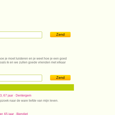
Zend
hoe je moet luisteren en je weet hoe je een goed
oals ik en we zullen goede vrienden met elkaar
Zend
63, 67 jaar · Dentergem
opzoek naar de ware liefde van mijn leven.
r, 65 jaar · Biervliet