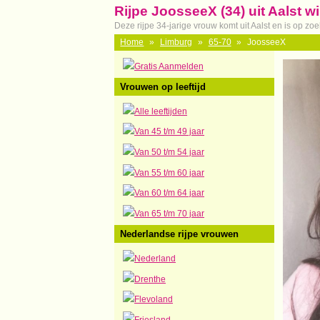
Rijpe JoosseeX (34) uit Aalst w
Deze rijpe 34-jarige vrouw komt uit Aalst en is op z
Home
»
Limburg
»
65-70
»
JoosseeX
Gratis Aanmelden
Vrouwen op leeftijd
Alle leeftijden
Van 45 t/m 49 jaar
Van 50 t/m 54 jaar
Van 55 t/m 60 jaar
Van 60 t/m 64 jaar
Van 65 t/m 70 jaar
Nederlandse rijpe vrouwen
Nederland
Drenthe
Flevoland
Friesland