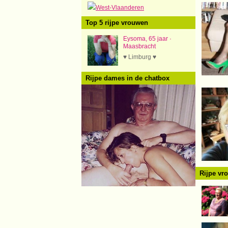
West-Vlaanderen
Top 5 rijpe vrouwen
Eysoma, 65 jaar ·
Maasbracht
♥ Limburg ♥
Rijpe dames in de chatbox
Rijpe vr