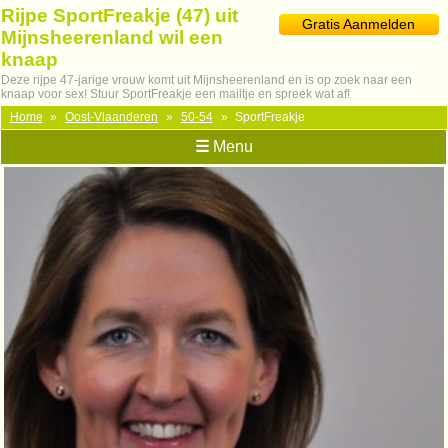
Rijpe SportFreakje (47) uit
Gratis Aanmelden
Mijnsheerenland wil een
knaap
Deze rijpe 47-jarige vrouw komt uit Mijnsheerenland en is op zoek naar een
knaap voor sex! Stuur SportFreakje een mailtje en spreek wat af!
Home
»
Oost-Vlaanderen
»
50-54
»
SportFreakje
☰
Menu