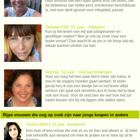
naar iemand met een open geest voor het leven, die
de betekenis van liefde kent, emotioneel beschikbaar
is, met een sterk gevoel voor integriteit, passie
Debster246, 51 jaar · Adegem
Kun jij het leven van mij wat aangenamer en
gezelliger maken? Ben jij ook op zoek naar een
leuke vrouw? Dan wacht ik op jou in de hoop dat wij
elkaar kunnen vinden via hier.
Mamie, 52 jaar · Geraardsbergen
Voor jou mag het een paar kilo's meer zijn haha, ik
zou in de slagerij moeten gaan werken. In ieder
geval hou ik van een beetje fun in het leven altijd
serieus zijn gaat ook vervelen,dus ik hoop dat jij daar
ook van houd. Voor de rest zien we wel hoe het zal
lopen tussen ons bij mij liggen alle opties open.
Rijpe vrouwen die nog op zoek zijn naar jonge knapen in andere
regio's
Saskia196603, 51 jaar · Kaaskerke
Een man of een vrouw die ook zo nu en dan wat alleen is. Jij hebt
ook behoefte aan iemand om mee te praten en er mee op uit te