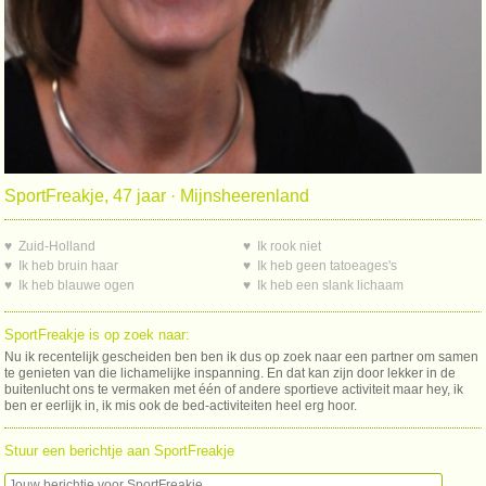
SportFreakje, 47 jaar · Mijnsheerenland
♥ Zuid-Holland
♥ Ik rook niet
♥ Ik heb bruin haar
♥ Ik heb geen tatoeages's
♥ Ik heb blauwe ogen
♥ Ik heb een slank lichaam
SportFreakje is op zoek naar:
Nu ik recentelijk gescheiden ben ben ik dus op zoek naar een partner om samen
te genieten van die lichamelijke inspanning. En dat kan zijn door lekker in de
buitenlucht ons te vermaken met één of andere sportieve activiteit maar hey, ik
ben er eerlijk in, ik mis ook de bed-activiteiten heel erg hoor.
Stuur een berichtje aan SportFreakje