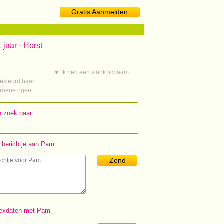
Gratis Aanmelden
 jaar · Horst
g
♥ Ik heb een slank lichaam
gekleurd haar
groene ogen
 zoek naar:
 berichtje aan Pam
Zend
exdaten met Pam