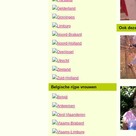
Gelderland
Groningen
Limburg
Ook deze
Noord-Brabant
Noord-Holland
Overijssel
Utrecht
Zeeland
Zuid-Holland
Belgische rijpe vrouwen
België
Antwerpen
Oost-Vlaanderen
Vlaams-Brabant
Vlaams-Limburg