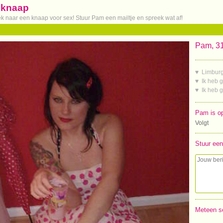
n knaap
oek naar een knaap voor sex! Stuur Pam een mailtje en spreek wat af!
Pam, 31
♥ Limbur
♥ Ik heb 
♥ Ik heb 
Pam is op
Volgt
Stuur een
Meteen s