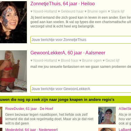
ZonnetjeThuis, 64 jaar · Heiloo
♥ Noord-Holland ♥ Gekleurd haar ♥ Bruine ogen ♥ Slank lijf
Jij bent iemand die zich goed kan in leven in een ander. Een l
goed aan kan voelen. Ik val op types die een charismatische ui
verzorgd vind ik echt heel erg belangrijk.
GewoonLekkerA, 60 jaar · Aalsmeer
♥ Noord-Holland ♥ Blond haar ♥ Bruine ogen ♥ Gezet lijf
mail me jou sexuele fantasisen en we gaan samen proberen dez
ouwen die nog op zoek zijn naar jonge knapen in andere regio's
RozeDuster, 61 jaar · De Hoef
AStelSte
Geen bezwaar tegen naaktlopen, het liefste ook zelf
Als je i
iemand die dat ook regelmatig doet. Maar als je dat niet
hou van
wilt is dat geen
ook al g
Modestylist, 64 jaar · Nederweert
LaBamba