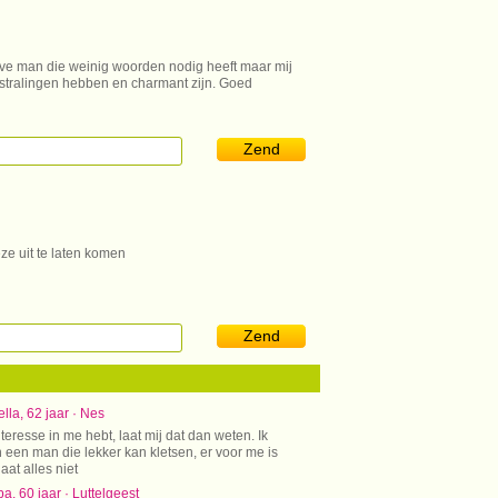
ieve man die weinig woorden nodig heeft maar mij
tstralingen hebben en charmant zijn. Goed
Zend
e uit te laten komen
Zend
lla, 62 jaar · Nes
nteresse in me hebt, laat mij dat dan weten. Ik
 een man die lekker kan kletsen, er voor me is
aat alles niet
, 60 jaar · Luttelgeest