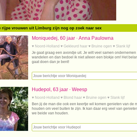
 rijpe vrouwen uit Limburg zijn nog op zoek naar sex
Moniquedej, 60 jaar · Anna Paulowna
♥ Noord-Holland ♥ Gekleurd haar ♥ Bruine ogen ♥ Slank lijf
Je gaat graag een avondje uit. Je wilt veel samen ondernemen
wandelen en dan bedoel ik niet alleen een blokje om! Het belangrij
gaat doen dan je bent!
Hudepol, 63 jaar · Weesp
♥ Noord-Holland ♥ Blond haar ♥ Bruine ogen ♥ Slank lijf
Ben jij de man die ook een keertje wil komen genieten van de 
houden om veel buiten te zijn. Ik kan daar erg veel van geniet
we beide van houden.