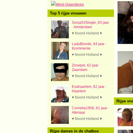
West-Vlaanderen
Top 5 rijpe vrouwen
Sonja53Single, 63 jaar
· Amsterdam
♥ Noord-Holland ♥
LadyBlonde, 64 jaar ·
Krommenie
♥ Noord-Holland ♥
Znoepie, 62 jaar ·
Zaandam
♥ Noord-Holland ♥
Evahaarlem, 62 jaar ·
Haarlem
♥ Noord-Holland ♥
Rijpe vr
Cornelia1956, 61 jaar ·
Alkmaar
♥ Noord-Holland ♥
Rijpe dames in de chatbox