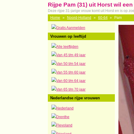
Rijpe Pam (31) uit Horst wil ee
Deze rijpe 31-jarige vrouw komt uit Horst en is op z
Home
»
Noord-Holland
»
60-64
»
Pam
Gratis Aanmelden
Vrouwen op leeftijd
Alle leeftijden
Van 45 t/m 49 jaar
Van 50 t/m 54 jaar
Van 55 t/m 60 jaar
Van 60 t/m 64 jaar
Van 65 t/m 70 jaar
Nederlandse rijpe vrouwen
Nederland
Drenthe
Flevoland
Friesland