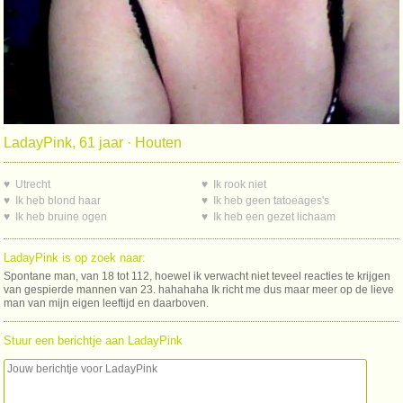
LadayPink, 61 jaar · Houten
♥ Utrecht
♥ Ik rook niet
♥ Ik heb blond haar
♥ Ik heb geen tatoeages's
♥ Ik heb bruine ogen
♥ Ik heb een gezet lichaam
LadayPink is op zoek naar:
Spontane man, van 18 tot 112, hoewel ik verwacht niet teveel reacties te krijgen
van gespierde mannen van 23. hahahaha Ik richt me dus maar meer op de lieve
man van mijn eigen leeftijd en daarboven.
Stuur een berichtje aan LadayPink