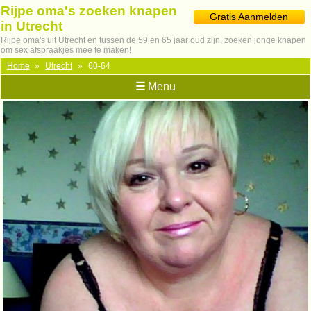
Rijpe oma's zoeken knapen
Gratis Aanmelden
in Utrecht
Rijpe oma's uit Utrecht en tussen de 59 en 65 jaar oud zijn, zoeken jonge knapen
om sex afspraakjes mee te maken!
Home
»
Utrecht
»
60-64
☰
Menu