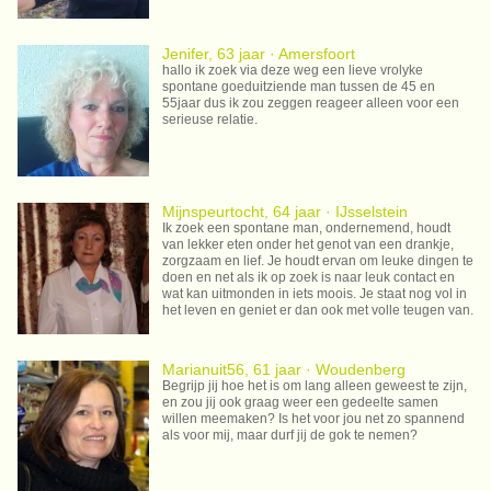
Jenifer, 63 jaar · Amersfoort
hallo ik zoek via deze weg een lieve vrolyke
spontane goeduitziende man tussen de 45 en
55jaar dus ik zou zeggen reageer alleen voor een
serieuse relatie.
Mijnspeurtocht, 64 jaar · IJsselstein
Ik zoek een spontane man, ondernemend, houdt
van lekker eten onder het genot van een drankje,
zorgzaam en lief. Je houdt ervan om leuke dingen te
doen en net als ik op zoek is naar leuk contact en
wat kan uitmonden in iets moois. Je staat nog vol in
het leven en geniet er dan ook met volle teugen van.
Marianuit56, 61 jaar · Woudenberg
Begrijp jij hoe het is om lang alleen geweest te zijn,
en zou jij ook graag weer een gedeelte samen
willen meemaken? Is het voor jou net zo spannend
als voor mij, maar durf jij de gok te nemen?