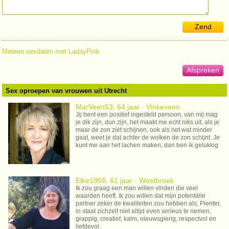
Zend
Meteen sexdaten met LadayPink
Afspreken
Sex oproepen van vrouwen uit Utrecht
MarVeen53, 64 jaar · Vinkeveen
Jij bent een positief ingesteld persoon, van mij mag
je dik zijn, dun zijn, het maakt me echt niks uit, als je
maar de zon ziet schijnen, ook als het wat minder
gaat, weet je dat achter de wolken de zon schijnt. Je
kunt me aan het lachen maken, dan ben ik gelukkig
Elke1956, 61 jaar · Westbroek
Ik zou graag een man willen vinden die veel
waarden heeft. Ik zou willen dat mijn potentiële
partner zeker de kwaliteiten zou hebben als; Pienter,
in staat zichzelf niet altijd even serieus te nemen,
grappig, creatief, kalm, nieuwsgierig, respectvol en
liefdevol.