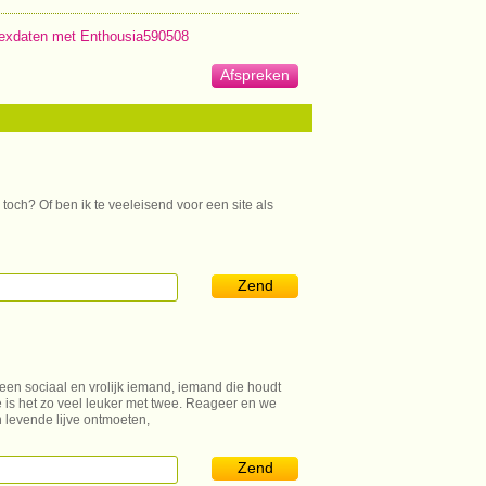
exdaten met Enthousia590508
Afspreken
 toch? Of ben ik te veeleisend voor een site als
Zend
en sociaal en vrolijk iemand, iemand die houdt
tte is het zo veel leuker met twee. Reageer en we
in levende lijve ontmoeten,
Zend