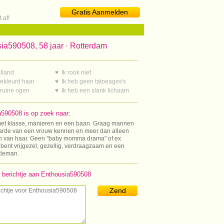
Gratis Aanmelden
 af!
ia590508, 58 jaar · Rotterdam
lland
♥ Ik rook niet
gekleurd haar
♥ Ik heb geen tatoeages's
bruine ogen
♥ Ik heb een slank lichaam
590508 is op zoek naar:
t klasse, manieren en een baan. Graag mannen
arde van een vrouw kennen en meer dan alleen
en van haar. Geen "baby momma drama" of ex
bent vrijgezel, gezellig, verdraagzaam en een
tleman.
 berichtje aan Enthousia590508
Zend