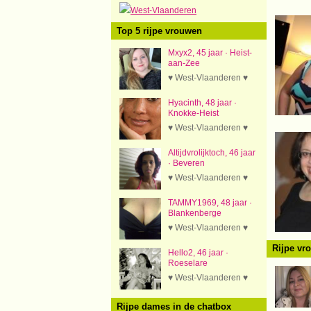
West-Vlaanderen
Top 5 rijpe vrouwen
Mxyx2, 45 jaar · Heist-
aan-Zee
♥ West-Vlaanderen ♥
Hyacinth, 48 jaar ·
Knokke-Heist
♥ West-Vlaanderen ♥
Altijdvrolijktoch, 46 jaar
· Beveren
♥ West-Vlaanderen ♥
TAMMY1969, 48 jaar ·
Blankenberge
♥ West-Vlaanderen ♥
Rijpe vr
Hello2, 46 jaar ·
Roeselare
♥ West-Vlaanderen ♥
Rijpe dames in de chatbox