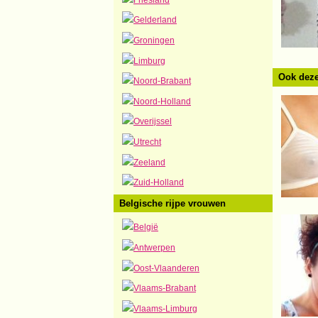
Gelderland
Groningen
Limburg
Ook deze
Noord-Brabant
Noord-Holland
Overijssel
Utrecht
Zeeland
Zuid-Holland
Belgische rijpe vrouwen
België
Antwerpen
Oost-Vlaanderen
Vlaams-Brabant
Vlaams-Limburg