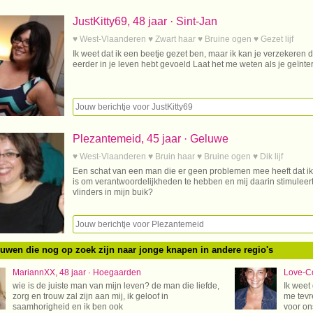
JustKitty69, 48 jaar · Sint-Jan
♥ West-Vlaanderen ♥ Zwart haar ♥ Bruine ogen ♥ Gezet lijf
Ik weet dat ik een beetje gezet ben, maar ik kan je verzekeren d
eerder in je leven hebt gevoeld Laat het me weten als je geïnte
Plezantemeid, 45 jaar · Geluwe
♥ West-Vlaanderen ♥ Bruin haar ♥ Bruine ogen ♥ Dik lijf
Een schat van een man die er geen problemen mee heeft dat ik
is om verantwoordelijkheden te hebben en mij daarin stimuleert. Ui
vlinders in mijn buik?
ouwen die nog op zoek zijn naar jonge knapen in andere regio's
MariannXX, 48 jaar · Hoegaarden
Love-Co
wie is de juiste man van mijn leven? de man die liefde,
Ik weet 
zorg en trouw zal zijn aan mij, ik geloof in
me tevr
saamhorigheid en ik ben ook
voor on