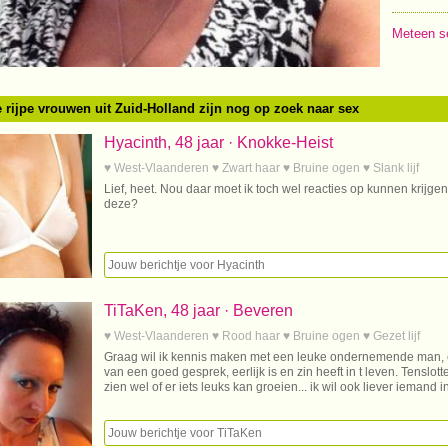
Meteen s
 rijpe vrouwen uit Zuid-Holland zijn nog op zoek naar sex
Hyacinth, 48 jaar · Knokke-Heist
♥ West-Vlaanderen ♥ Zwart haar ♥ Bruine ogen ♥ Slank lijf
Lief, heet. Nou daar moet ik toch wel reacties op kunnen krijgen
deze?
TiTaKen, 48 jaar · Beveren
♥ West-Vlaanderen ♥ Rood haar ♥ Bruine ogen ♥ Gezet lijf
Graag wil ik kennis maken met een leuke ondernemende man, e
van een goed gesprek, eerlijk is en zin heeft in t leven. Tenslo
zien wel of er iets leuks kan groeien... ik wil ook liever iemand 