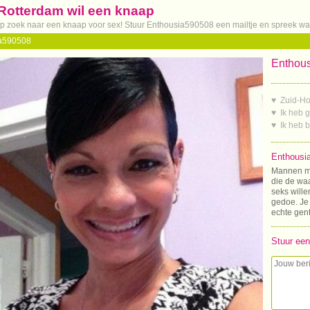
 Rotterdam wil een knaap
 op zoek naar een knaap voor sex! Stuur Enthousia590508 een mailtje en spreek wat
a590508
Enthous
♥ Zuid-Ho
♥ Ik heb 
♥ Ik heb 
Enthousia
Mannen me
die de wa
seks will
gedoe. Je 
echte gen
Stuur een